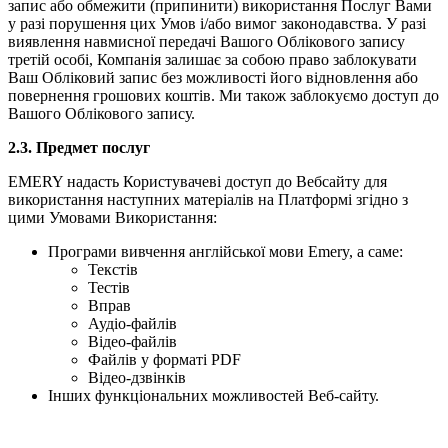
запис або обмежити (припинити) використання Послуг Вами
у разі порушення цих Умов і/або вимог законодавства. У разі
виявлення навмисної передачі Вашого Облікового запису
третій особі, Компанія залишає за собою право заблокувати
Ваш Обліковий запис без можливості його відновлення або
повернення грошових коштів. Ми також заблокуємо доступ до
Вашого Облікового запису.
2.3.
Предмет послуг
EMERY надасть Користувачеві доступ до Вебсайту для
використання наступних матеріалів на Платформі згідно з
цими Умовами Використання:
Програми вивчення англійської мови Emery, а саме:
Текстів
Тестів
Вправ
Аудіо-файлів
Відео-файлів
Файлів у форматі PDF
Відео-дзвінків
Інших функціональних можливостей Веб-сайту.