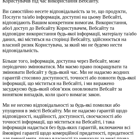
Користувачів під час використання Вебсайту.
Ви самостійно несете відповідальність за те, що продукти,
Послуги та/або інформація, доступні на цьому Вебсайті,
відповідають Вашим конкретним вимогам. Використання,
або/і доступ до Вебсайту Користувачем, Вебсайту та
відповідне використання будь-якої інформації, матеріалу та/або
даних, які містяться на сторінці Вебсайту, здійснюється на
власний ризик Користувача, за який ми не будемо нести
відповідальність.
Більше того, інформація, доступна через Вебсайт, може
періодично змінюватися. Ми маємо право покращувати та
змінювати Вебсайт у будь-який час. Ми не надаємо жодних
гарантій стосовно доступності, точності або повноти будь-якої
інформації, що міститься на Вебсайті, і ми виражено
засуджуємо будь-який обов’язок оновлювати Вебсайт за
винятком випадків, коли цього вимагає закон.
Ми не несемо відповідальності за будь-які помилки або
упущення в змісті Вебсайту. Ми не надаємо гарантій щодо
відповідності, надійності, доступності, своєчасності або
точності інформації, що міститься на Вебсайті, і така
інформація надається без будь-яких гарантій, включаючи всі
ймовірні гарантії щодо комерційної придатності, придатності
для певної мети, права власності та невиходу за межі права