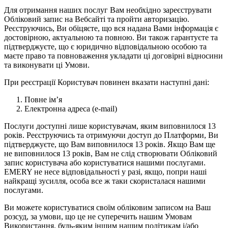
Для отримання наших послуг Вам необхідно зареєструвати
Обліковий запис на Вебсайті та пройти авторизацію.
Реєструючись, Ви обіцяєте, що вся надана Вами інформація є
достовірною, актуальною та повною. Ви також гарантуєте та
підтверджуєте, що є юридично відповідальною особою та
маєте право та повноваження укладати ці договірні відносини
та виконувати ці Умови.
При реєстрації Користувач повинен вказати наступні дані:
Повне ім’я
Електронна адреса (e-mail)
Послуги доступні лише користувачам, яким виповнилося 13
років. Реєструючись та отримуючи доступ до Платформи, Ви
підтверджуєте, що Вам виповнилося 13 років. Якщо Вам ще
не виповнилося 13 років, Вам не слід створювати Обліковий
запис користувача або користуватися нашими послугами.
EMERY не несе відповідальності у разі, якщо, попри наші
найкращі зусилля, особа все ж таки скористалася нашими
послугами.
Ви можете користуватися своїм обліковим записом на Ваш
розсуд, за умови, що це не суперечить нашим Умовам
Використання, будь-яким іншим нашим політикам і/або