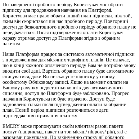
По завершенні
пробного періоду
Користувач має обрати
підписку для продовження навчання на Платформі.
Користувач має право обрати інший план підписки, ніж той,
яким він скористався під час пробного періоду. Повторний
доступ до безкоштовного пробного періоду обраного плану не
передбачається
. Після підтвердження оплати Користувач
одразу отримає доступ до Платформи згідно з обраним
пакетом.
Наша Платформа працює за системою автоматичної підписки
з продовженням для місячних тарифних планів. Це означає,
що в кінці кожного оплаченого періоду Вам не потрібно знову
вводити свої дані. Вартість обраного плану буде автоматично
списуватися, доки Ви не скасуєте підписку у своєму
особистому Обліковому записі. Якщо на момент оплати на
Вашому рахунку недостатньо коштів для автоматичного
списання, доступ до Платформи буде заблоковано. Прогрес
навчання Користувача не буде втрачено. Доступ буде
відновлено тільки після підтвердження оплати за обраний
план. Новий період підписки розпочнеться з дати
підтвердження отримання платежу.
EMERY може пропонувати своїм клієнтам разові пакети
послуг (наприклад, пакет на три місяці/ півроку/ рік), які є
разовими покупками. По закінченню строку дії обраного