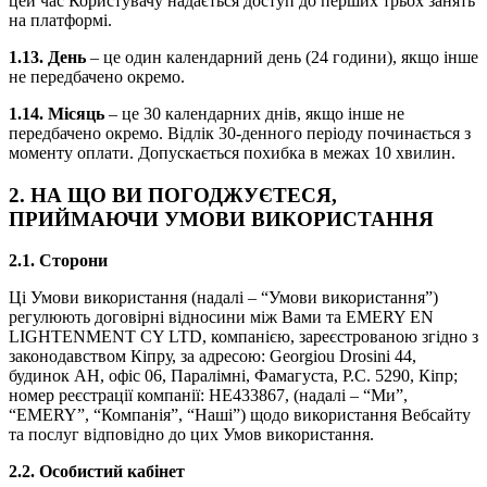
цей час Користувачу надається доступ до перших трьох занять
на платформі.
1.13.
День
– це один календарний день (24 години), якщо інше
не передбачено окремо.
1.14
. Місяць
– це 30 календарних днів, якщо інше не
передбачено окремо. Відлік 30-денного періоду починається з
моменту оплати. Допускається похибка в межах 10 хвилин.
2. НА ЩО ВИ ПОГОДЖУЄТЕСЯ,
ПРИЙМАЮЧИ УМОВИ ВИКОРИСТАННЯ
2.1. Сторони
Ці Умови використання (надалі – “Умови використання”)
регулюють договірні відносини між Вами та EMERY EN
LIGHTENMENT CY LTD, компанією, зареєстрованою згідно з
законодавством Кіпру, за адресою: Georgiou Drosini 44,
будинок AH, офіс 06, Паралімні, Фамагуста, P.C. 5290, Кіпр;
номер реєстрації компанії: HE433867, (надалі – “Ми”,
“EMERY”, “Компанія”, “Наші”) щодо використання Вебсайту
та послуг відповідно до цих Умов використання.
2.2. Особистий кабінет