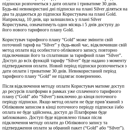
підписки розпочнеться з дати оплати і триватиме 30 днів.
Будь-які невикористані дні підписки на плані Silver діляться на
два та додаються до підписки Користувача на плані Gold.
Наприклад, 10 днів, що залишились у плані Silver
Користувача, означатимуть один місяць і 5 днів доступу до
його нового тарифного плану Gold.
Користувач тарифного плану “Gold” може змінити свій
поточний тариф на “Silver” у будь-який час, відключивши свій
метод оплати від особистого облікового запису, повторно
підключивши його та сплативши за тарифний план “Silver”.
Доступ до всіх функцій тарифу “Silver” буде надано з моменту
підтвердження оплати. Новий період підписки розпочнеться з
дати оплати і триватиме 30 днів. Невикористаний період
тарифного плану “Gold” не підлягає поверненню.
Після відключення методу оплати Користувач матиме доступ
до ресурсів платформи в рамках уже сплаченого тарифного
плану (“Gold” або “Silver”) виключно до кінця поточного
періоду підписки. Якщо метод оплати не буде прив’язаний з
Обліковим записом в кінці поточного періоду підписки і/або
оплата не буде здійснена, доступ до Платформи буде
заблоковано. Доступ буде відновлено тільки після
підключення методу оплати до Облікового запису та
підтвердження оплати за обраний пакет (“Gold” або “Silver”).