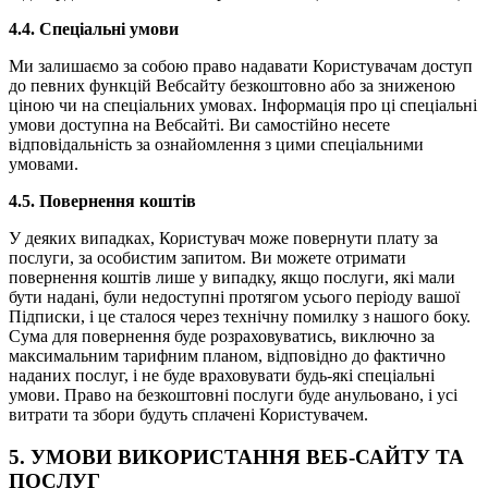
4.4.
Спеціальні умови
Ми залишаємо за собою право надавати Користувачам доступ
до певних функцій Вебсайту безкоштовно або за зниженою
ціною чи на спеціальних умовах. Інформація про ці спеціальні
умови доступна на Вебсайті. Ви самостійно несете
відповідальність за ознайомлення з цими спеціальними
умовами.
4.5.
Повернення коштів
У деяких випадках, Користувач може повернути плату за
послуги, за особистим запитом. Ви можете отримати
повернення коштів лише у випадку, якщо послуги, які мали
бути надані, були недоступні протягом усього періоду вашої
Підписки, і це сталося через технічну помилку з нашого боку.
Сума для повернення буде розраховуватись, виключно за
максимальним тарифним планом, відповідно до фактично
наданих послуг, і не буде враховувати будь-які спеціальні
умови. Право на безкоштовні послуги буде анульовано, і усі
витрати та збори будуть сплачені Користувачем.
5. УМОВИ ВИКОРИСТАННЯ ВЕБ-САЙТУ ТА
ПОСЛУГ