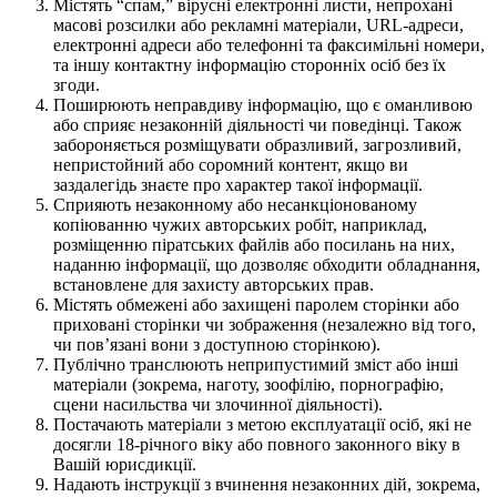
Містять “спам,” вірусні електронні листи, непрохані
масові розсилки або рекламні матеріали, URL-адреси,
електронні адреси або телефонні та факсимільні номери,
та іншу контактну інформацію сторонніх осіб без їх
згоди.
Поширюють неправдиву інформацію, що є оманливою
або сприяє незаконній діяльності чи поведінці. Також
забороняється розміщувати образливий, загрозливий,
непристойний або соромний контент, якщо ви
заздалегідь знаєте про характер такої інформації.
Сприяють незаконному або несанкціонованому
копіюванню чужих авторських робіт, наприклад,
розміщенню піратських файлів або посилань на них,
наданню інформації, що дозволяє обходити обладнання,
встановлене для захисту авторських прав.
Містять обмежені або захищені паролем сторінки або
приховані сторінки чи зображення (незалежно від того,
чи пов’язані вони з доступною сторінкою).
Публічно транслюють неприпустимий зміст або інші
матеріали (зокрема, наготу, зоофілію, порнографію,
сцени насильства чи злочинної діяльності).
Постачають матеріали з метою експлуатації осіб, які не
досягли 18-річного віку або повного законного віку в
Вашій юрисдикції.
Надають інструкції з вчинення незаконних дій, зокрема,