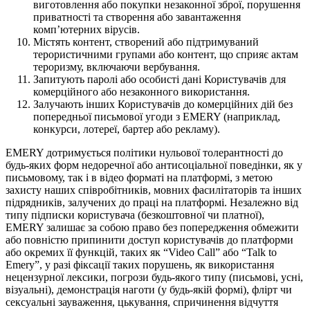
виготовлення або покупки незаконної зброї, порушення
приватності та створення або завантаження
комп’ютерних вірусів.
Містять контент, створений або підтримуваний
терористичними групами або контент, що сприяє актам
тероризму, включаючи вербування.
Запитують паролі або особисті дані Користувачів для
комерційного або незаконного використання.
Залучають інших Користувачів до комерційних дій без
попередньої письмової угоди з EMERY (наприклад,
конкурси, лотереї, бартер або рекламу).
EMERY дотримується політики нульової толерантності до
будь-яких форм недоречної або антисоціальної поведінки, як у
письмовому, так і в відео форматі на платформі, з метою
захисту наших співробітників, мовних фасилітаторів та інших
підрядників, залучених до праці на платформі. Незалежно від
типу підписки користувача
(безкоштовної чи платної)
,
EMERY залишає за собою право без попередження обмежити
або повністю припинити доступ користувачів до платформи
або окремих її функцій, таких як “Video Call” або “Talk to
Emery”, у разі фіксації таких порушень, як використання
нецензурної лексики, погрози будь-якого типу (письмові, усні,
візуальні), демонстрація наготи (у будь-якій формі), флірт чи
сексуальні зауваження, цькування, спричинення відчуття