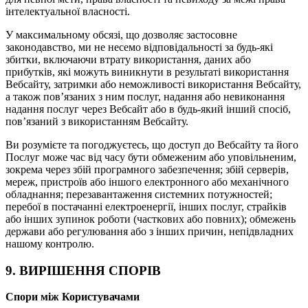
інтелектуальної власності.
У максимальному обсязі, що дозволяє застосовне
законодавство, ми не несемо відповідальності за будь-які
збитки, включаючи втрату використання, даних або
прибутків, які можуть виникнути в результаті використання
Вебсайту, затримки або неможливості використання Вебсайту,
а також пов’язаних з ним послуг, надання або невиконання
надання послуг через Вебсайт або в будь-який інший спосіб,
пов’язаний з використанням Вебсайту.
Ви розумієте та погоджуєтесь, що доступ до Вебсайту та його
Послуг може час від часу бути обмеженим або уповільненим,
зокрема через збій програмного забезпечення; збій серверів,
мереж, пристроїв або іншого електронного або механічного
обладнання; перезавантаження системних потужностей;
перебої в постачанні електроенергії, інших послуг, страйків
або інших зупинок роботи (часткових або повних); обмежень
держави або регулювання або з інших причин, непідвладних
нашому контролю.
9. ВИРІШЕННЯ СПОРІВ
Спори між Користувачами