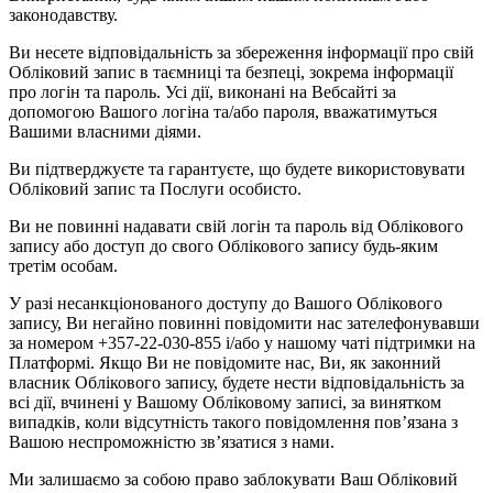
законодавству.
Ви несете відповідальність за збереження інформації про свій
Обліковий запис в таємниці та безпеці, зокрема інформації
про логін та пароль. Усі дії, виконані на Вебсайті за
допомогою Вашого логіна та/або пароля, вважатимуться
Вашими власними діями.
Ви підтверджуєте та гарантуєте, що будете використовувати
Обліковий запис та Послуги особисто.
Ви не повинні надавати свій логін та пароль від Облікового
запису або доступ до свого Облікового запису будь-яким
третім особам.
У разі несанкціонованого доступу до Вашого Облікового
запису, Ви негайно повинні повідомити нас зателефонувавши
за номером +357-22-030-855 і/або у нашому чаті підтримки на
Платформі. Якщо Ви не повідомите нас, Ви, як законний
власник Облікового запису, будете нести відповідальність за
всі дії, вчинені у Вашому Обліковому записі, за винятком
випадків, коли відсутність такого повідомлення пов’язана з
Вашою неспроможністю зв’язатися з нами.
Ми залишаємо за собою право заблокувати Ваш Обліковий