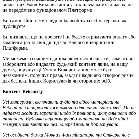
вимог цих Умов Використання у тих навчальних вправах, де
це передбачено функціоналом Платформи.
Ви самостійно несете відповідальність за всі матеріали, які
публікуєте.
Ви визнаєте, що не просите і не будете отримувати оплату або
компенсацію за свої дії під час Вашого використання
Платформи.
Ми можемо за нашим єдиним рішенням зберігати, тимчасово
забороняти або видаляти будь-який контент, який, на нашу
думку, порушує ці Умови Використання, може бути
незаконним, порушує права, завдає шкоди або створює ризик
для безпеки інших Користувачів чи сторонніх осіб.
Контент Вебсайту
Усі матеріали, включаючи аудіо та відео матеріали на
Вебсайті, створюються виключно для навчальних цілей. Ми не
надаємо жодних гарантій щодо їх повноти, актуальності або
точності. Будь-яка інформація або матеріали на Вебсайті
можуть змінюватись без попередження Користувача.
Усі особисті думки Мовних Фасилітаторів та Спікерів не є