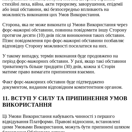
стихійні лиха, війна, акти тероризму, заворушення, епідемії
або інші обставини, які безпосередньо впливають на
можливість виконання цих Умов Використання.
Сторона, яка не може виконати ці Умови Використання через
форс-мажорні обставини, повинна повідомити іншу Сторону
протягом десяти (10) днів після виникнення таких обставин.
Пізнє повідомлення про форс-мажорні обставини позбавляє
відповідну Сторону можливості посилатися на них.
У такому випадку, термін виконання буде продовжено на
період форс-мажорних обставин. У разі, якщо такі обставини
триватимуть більше тридцяти (30) днів, кожна зі Сторін
матиме право вимагати припинення взаємин.
Факт форс-мажорних обставин буде підтверджено
документом, виданим відповідним компетентним органом.
11. ВСТУП У СИЛУ ТА ПРИПИНЕННЯ УМОВ
ВИКОРИСТАННЯ
Ці Умови Використання набувають чинності з першого
відвідування Платформи. Правові відносини, встановлені
цими Умовами Використання, можуть бути припинені шляхом