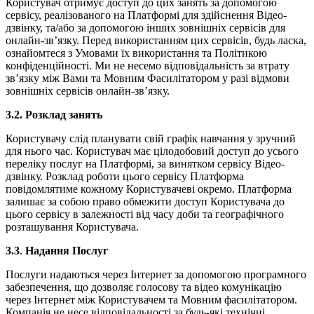
Користувач отримує доступ до цих занять за допомогою
сервісу, реалізованого на Платформі для здійснення Відео-
дзвінку, та/або за допомогою інших зовнішніх сервісів для
онлайн-зв’язку. Перед використанням цих сервісів, будь ласка,
ознайомтеся з Умовами їх використання та Політикою
конфіденційності. Ми не несемо відповідальність за втрату
зв’язку між Вами та Мовним Фасилітатором у разі відмови
зовнішніх сервісів онлайн-зв’язку.
3.2. Розклад занять
Користувачу слід планувати свій графік навчання у зручний
для нього час. Користувач має цілодобовий доступ до усього
переліку послуг на Платформі, за винятком сервісу Відео-
дзвінку. Розклад роботи цього сервісу Платформа
повідомлятиме кожному Користувачеві окремо. Платформа
залишає за собою право обмежити доступ Користувача до
цього сервісу в залежності від часу доби та географічного
розташування Користувача.
3.3
.
Надання Послуг
Послуги надаються через Інтернет за допомогою програмного
забезпечення, що дозволяє голосову та відео комунікацію
через Інтернет між Користувачем та Мовним фасилітатором.
Компанія не несе відповідальності за будь-які технічні