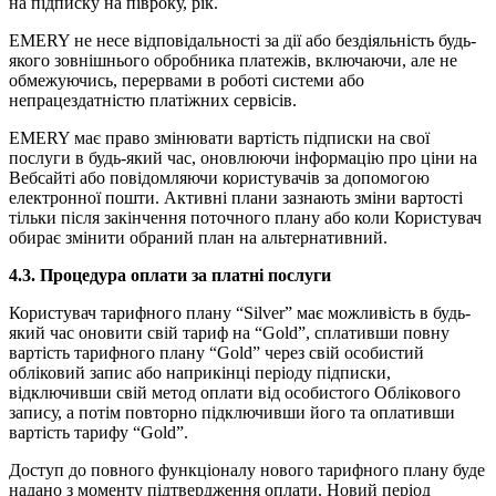
на підписку на півроку, рік.
EMERY не несе відповідальності за дії або бездіяльність будь-
якого зовнішнього обробника платежів, включаючи, але не
обмежуючись, перервами в роботі системи або
непрацездатністю платіжних сервісів.
EMERY має право змінювати вартість підписки на свої
послуги в будь-який час, оновлюючи інформацію про ціни на
Вебсайті або повідомляючи користувачів за допомогою
електронної пошти. Активні плани зазнають зміни вартості
тільки після закінчення поточного плану або коли Користувач
обирає змінити обраний план на альтернативний.
4.3. Процедура оплати за платні послуги
Користувач тарифного плану “Silver” має можливість в будь-
який час оновити свій тариф на “Gold”, сплативши повну
вартість тарифного плану “Gold” через свій особистий
обліковий запис або наприкінці періоду підписки,
відключивши свій метод оплати від особистого Облікового
запису, а потім повторно підключивши його та оплативши
вартість тарифу “Gold”.
Доступ до повного функціоналу нового тарифного плану буде
надано з моменту підтвердження оплати. Новий період