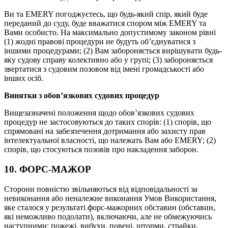
Ви та EMERY погоджуєтесь, що будь-який спір, який буде
переданий до суду, буде вважатися спором між EMERY та
Вами особисто. На максимально допустимому законом рівні
(1) жодні правові процедури не будуть об’єднуватися з
іншими процедурами; (2) Вам забороняється вирішувати будь-
яку судову справу колективно або у групі; (3) забороняється
звертатися з судовим позовом від імені громадськості або
інших осіб.
Винятки з обов’язкових судових процедур
Вищезазначені положення щодо обов’язкових судових
процедур не застосовуються до таких спорів: (1) спорів, що
спрямовані на забезпечення дотримання або захисту прав
інтелектуальної власності, що належать Вам або EMERY; (2)
спорів, що стосуються позовів про накладення заборон.
10. ФОРС-МАЖОР
Сторони повністю звільняються від відповідальності за
невиконання або неналежне виконання Умов Використання,
яке сталося у результаті форс-мажорних обставин (обставин,
які неможливо подолати), включаючи, але не обмежуючись
наступними: пожежі, вибухи, повені, шторми, страйки,