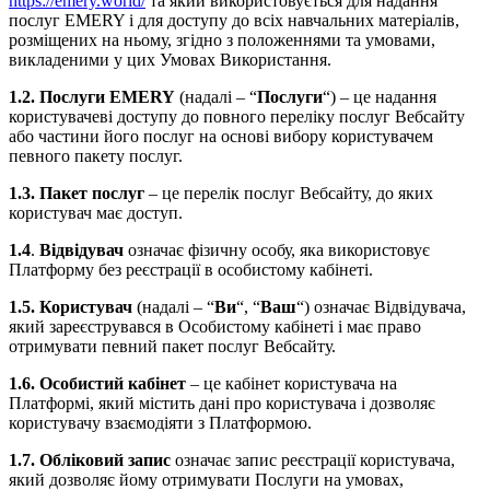
https://emery.world/
та який використовується для надання
послуг EMERY і для доступу до всіх навчальних матеріалів,
розміщених на ньому, згідно з положеннями та умовами,
викладеними у цих Умовах Використання.
1.2.
Послуги EMERY
(надалі – “
Послуги
“) – це надання
користувачеві доступу до повного переліку послуг Вебсайту
або частини його послуг на основі вибору користувачем
певного пакету послуг.
1.3. Пакет послуг
– це перелік послуг Вебсайту, до яких
користувач має доступ.
1.4
.
Відвідувач
означає фізичну особу, яка використовує
Платформу без реєстрації в особистому кабінеті.
1.5.
Користувач
(надалі – “
Ви
“, “
Ваш
“) означає Відвідувача,
який зареєструвався в Особистому кабінеті і має право
отримувати певний пакет послуг Вебсайту.
1.6.
Особистий кабінет
– це кабінет користувача на
Платформі, який містить дані про користувача і дозволяє
користувачу взаємодіяти з Платформою.
1.7.
Обліковий запис
означає запис реєстрації користувача,
який дозволяє йому отримувати Послуги на умовах,