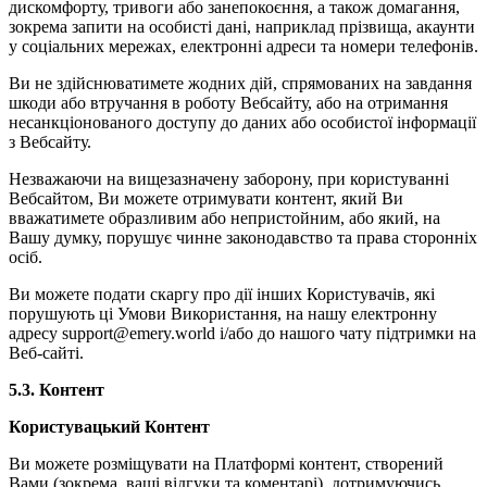
дискомфорту, тривоги або занепокоєння, а також домагання,
зокрема запити на особисті дані, наприклад прізвища, акаунти
у соціальних мережах, електронні адреси та номери телефонів.
Ви не здійснюватимете жодних дій, спрямованих на завдання
шкоди або втручання в роботу Вебсайту, або на отримання
несанкціонованого доступу до даних або особистої інформації
з Вебсайту.
Незважаючи на вищезазначену заборону, при користуванні
Вебсайтом, Ви можете отримувати контент, який Ви
вважатимете образливим або непристойним, або який, на
Вашу думку, порушує чинне законодавство та права сторонніх
осіб.
Ви можете подати скаргу про дії інших Користувачів, які
порушують ці Умови Використання, на нашу електронну
адресу support@emery.world і/або до нашого чату підтримки на
Веб-сайті.
5.3.
Контент
Користувацький Контент
Ви можете розміщувати на Платформі контент, створений
Вами (зокрема, ваші відгуки та коментарі), дотримуючись