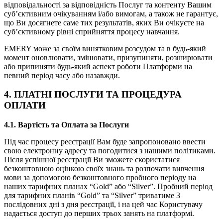
відповідальності за відповідність Послуг та контенту Вашим
суб’єктивним очікуванням і/або вимогам, а також не гарантує,
що Ви досягнете саме тих результатів, яких Ви очікуєте на
суб’єктивному рівні сприйняття процесу навчання.
EMERY може за своїм винятковим розсудом та в будь-який
момент оновлювати, змінювати, призупиняти, розширювати
або припиняти будь-який аспект роботи Платформи на
певний період часу або назавжди.
4. ПЛАТНІ ПОСЛУГИ ТА ПРОЦЕДУРА
ОПЛАТИ
4.1.
Вартість та Оплата за Послуги
Під час процесу реєстрації Вам буде запропоновано ввести
свою електронну адресу та погодитися з нашими політиками.
Після успішної реєстрації Ви зможете скористатися
безкоштовною оцінкою своїх знань
та розпочати вивчення
мови за допомогою безкоштовного пробного періоду на
наших тарифних планах “Gold” або “Silver”. Пробний період
для тарифних планів “Gold” та “Silver” триватиме 3
послідовних дні з дня реєстрації, і на цей час Користувачу
надається доступ до перших трьох занять на платформі.