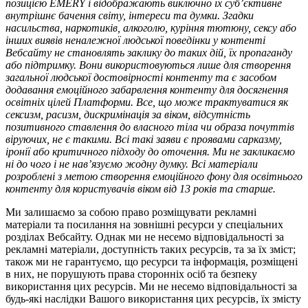
позицією EMERY і відображають виключно їх суб’єктивне
внутрішнє бачення світу, інтереси та думки. Згадки
насильства, наркотиків, алкоголю, куріння тютюну, сексу або
інших виявів неналежної людської поведінки у контенті
Вебсайту не становлять заклику до таких дій, їх пропаганду
або підтримку. Вони використовуються лише для створення
загальної людської достовірності контенту та є засобом
додавання емоційного забарвлення контенту для досягнення
освітніх цілей Платформи. Все, що може трактуватися як
сексизм, расизм, дискримінація за віком, відсутність
позитивного ставлення до власного тіла чи образа почуттів
віруючих, не є такими. Всі такі заяви є проявами сарказму,
іронії або критичного підходу до оточення. Ми не закликаємо
ні до чого і не нав’язуємо жодну думку. Всі матеріали
розроблені з метою створення емоційного фону для освітнього
контенту для користувачів віком від 13 років та старше.
Ми залишаємо за собою право розміщувати рекламні
матеріали та посилання на зовнішні ресурси у спеціальних
розділах Вебсайту. Однак ми не несемо відповідальності за
рекламні матеріали, доступність таких ресурсів, та за їх зміст;
також ми не гарантуємо, що ресурси та інформація, розміщені
в них, не порушують права сторонніх осіб та безпеку
використання цих ресурсів. Ми не несемо відповідальності за
будь-які наслідки Вашого використання цих ресурсів, їх змісту