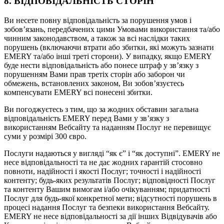
8. ВІДПОВІДАЛЬНІСТЬ СТОРІН
Ви несете повну відповідальність за порушення умов і
зобов’язань, передбачених цими Умовами використання та/або
чинним законодавством, а також за всі наслідки таких
порушень (включаючи втрати або збитки, які можуть зазнати
EMERY та/або інші треті сторони). У випадку, якщо EMERY
буде нести відповідальність або понесе штраф у зв’язку з
порушенням Вами прав третіх сторін або заборон чи
обмежень, встановлених законом, Ви зобов’язуєтесь
компенсувати EMERY всі понесені збитки.
Ви погоджуєтесь з тим, що за жодних обставин загальна
відповідальність EMERY перед Вами у зв’язку з
використанням Вебсайту та наданням Послуг не перевищує
суми у розмірі 300 євро.
Послуги надаються у вигляді “як є” і “як доступні”. EMERY не
несе відповідальності та не дає жодних гарантій стосовно
повноти, надійності і якості Послуг; точності і надійності
контенту; будь-яких результатів Послуг; відповідності Послуг
та контенту Вашим вимогам і/або очікуванням; придатності
Послуг для будь-якої конкретної мети; відсутності порушень в
процесі надання Послуг та безпеки використання Вебсайту.
EMERY не несе відповідальності за дії інших Відвідувачів або