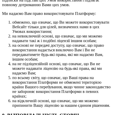
підписки на підставі цих Умов використання і підлягає
повному дотриманню Вами цих умов.
Ми надаємо Вам право використовувати Платформу:
обмежено, що означає, що Ви можете використовувати
Вебсайт тільки для цілей, визначених нами в цих
Умовах використання;
на невиключній основі, що означає, що ми можемо
надавати такі ж і подібні ліцензії іншим особам;
на основі не передачі доступу, що означає, що право
використання надається виключно Вам і Ви не
передаватимете будь-які права, які ми надаємо Вам,
іншим особам;
на не підліцензійній основі, що означає, що Ви не
можете надавати ліцензію на будь-які права, які ми
надаємо Вам;
по всьому світу, що означає, що Ваші права на
використання Платформи не обмежені територією
країни Вашого перебування, якщо чинне законодавство
не забороняє використання Платформи в певних
країнах;
на відкличній основі, що означає, що ми можемо
припинити Вашу ліцензію за нашим єдиним рішенням.