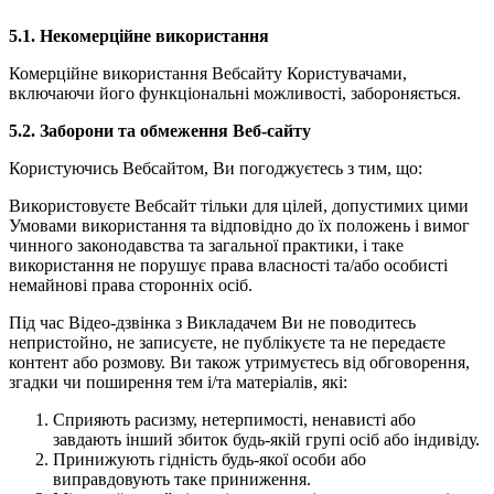
5.1.
Некомерційне використання
Комерційне використання Вебсайту Користувачами,
включаючи його функціональні можливості, забороняється.
5.2. Заборони та обмеження Веб-сайту
Користуючись Вебсайтом, Ви погоджуєтесь з тим, що:
Використовуєте Вебсайт тільки для цілей, допустимих цими
Умовами використання та відповідно до їх положень і вимог
чинного законодавства та загальної практики, і таке
використання не порушує права власності та/або особисті
немайнові права сторонніх осіб.
Під час Відео-дзвінка з Викладачем Ви не поводитесь
непристойно, не записуєте, не публікуєте та не передаєте
контент або розмову. Ви також утримуєтесь від обговорення,
згадки чи поширення тем і/та матеріалів, які:
Сприяють расизму, нетерпимості, ненависті або
завдають інший збиток будь-якій групі осіб або індивіду.
Принижують гідність будь-якої особи або
виправдовують таке приниження.