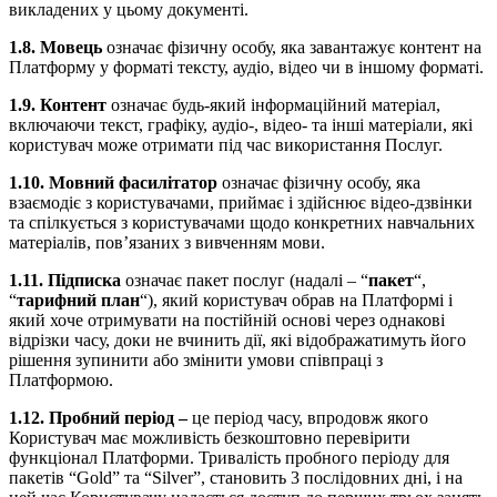
викладених у цьому документі.
1.8. Мовець
означає фізичну особу, яка завантажує контент на
Платформу у форматі тексту, аудіо, відео чи в іншому форматі.
1.9.
Контент
означає будь-який інформаційний матеріал,
включаючи текст, графіку, аудіо-, відео- та інші матеріали, які
користувач може отримати під час використання Послуг.
1.10.
Мовний фасилітатор
означає фізичну особу, яка
взаємодіє з користувачами, приймає і здійснює відео-дзвінки
та спілкується з користувачами щодо конкретних навчальних
матеріалів, пов’язаних з вивченням мови.
1.11. Підписка
означає пакет послуг (надалі – “
пакет
“,
“
тарифний план
“), який користувач обрав на Платформі і
який хоче отримувати на постійній основі через однакові
відрізки часу, доки не вчинить дії, які відображатимуть його
рішення зупинити або змінити умови співпраці з
Платформою.
1.12. Пробний період –
це період часу, впродовж якого
Користувач має можливість безкоштовно перевірити
функціонал Платформи. Тривалість пробного періоду для
пакетів “Gold” та “Silver”, становить 3 послідовних дні, і на