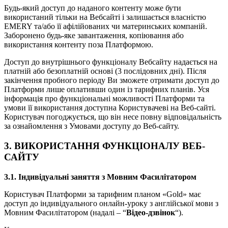
Будь-який доступ до наданого контенту може бути
використаний тільки на Вебсайті і залишається власністю
EMERY та/або її афілійованих чи материнських компаній.
Заборонено будь-яке завантаження, копіювання або
використання контенту поза Платформою.
Доступ до внутрішнього функціоналу Вебсайту надається на
платній
або безоплатній
основі
(3 послідовних дні)
.
Після
закінчення пробного періоду
Ви зможете отримати доступ до
Платформи лише оплативши один із тарифних планів. Уся
інформація про функціональні можливості Платформи та
умови її використання доступна Користувачеві на Веб-сайті.
Користувач погоджується, що він несе повну відповідальність
за ознайомлення з Умовами доступу до Веб-сайту.
3. ВИКОРИСТАННЯ ФУНКЦІОНАЛУ ВЕБ-
САЙТУ
3.1. Індивідуальні заняття з Мовним Фасилітатором
Користувач Платформи за тарифним планом «Gold» має
доступ до індивідуального онлайн-уроку з англійської мови з
Мовним Фасилітатором (надалі – “
Відео-дзвінок
“).