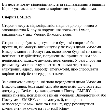
Ви несете повну відповідальність за ваші взаємини з іншими
Користувачами, включаючи вирішення спорів між вами.
Спори з EMERY
Сторони несуть відповідальність відповідно до чинного
законодавства Кіпру за порушення положень і умов,
викладених у цих Умовах Використання.
Сторони спробують врегулювати будь-які спори та/або
претензії, які можуть виникнути у зв’язку з цими Умовами
Використання та Послугами, включаючи будь-які питання,
пов’язані з їх дійсністю, порушенням, припиненням або
недійсністю, шляхом дружніх переговорів. У разі спору ми
рекомендуємо спочатку зв’язатися з нами через нашу
електронну адресу support@emery.world, щоб спробувати
вирішити спір безпосередньо з нами.
За винятком випадків, які явно передбачені цими Умовами
Використання, будь-який спір або претензія, що стосується
доступу до Веб-сайту, використання Послуг EMERY або
інших питань, пов’язаних з цими Умовами Використання або
Послугами EMERY, які не можуть бути вирішені
безпосередньо між Вами та EMERY, буде розглядатися
компетентним судом на території Кіпру.