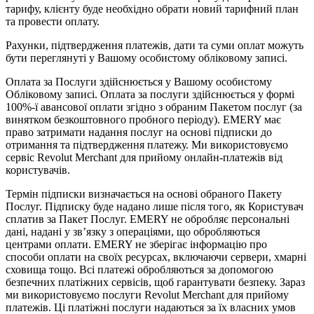
тарифу, клієнту буде необхідно обрати новий тарифний план
та провести оплату.
Рахунки, підтвердження платежів, дати та суми оплат можуть
бути переглянуті у Вашому особистому обліковому записі.
Оплата за Послуги здійснюється у Вашому особистому
Обліковому записі. Оплата за послуги здійснюється у формі
100%-ї авансової оплати згідно з обраним Пакетом послуг
(за
винятком безкоштовного пробного періоду)
. EMERY має
право затримати надання послуг на основі підписки до
отримання та підтвердження платежу. Ми використовуємо
сервіс Revolut Merchant для прийому онлайн-платежів від
користувачів.
Термін підписки визначається на основі обраного Пакету
Послуг.
Підписку буде надано лише після того, як Користувач
сплатив за Пакет Послуг. EMERY не обробляє персональні
дані, надані у зв’язку з операціями, що обробляються
центрами оплати. EMERY не зберігає інформацію про
способи оплати на своїх ресурсах, включаючи сервери, хмарні
сховища тощо. Всі платежі обробляються за допомогою
безпечних платіжних сервісів, щоб гарантувати безпеку. Зараз
ми використовуємо послуги Revolut Merchant для прийому
платежів. Ці платіжні послуги надаються за їх власних умов