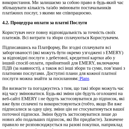
використання. Ми залишаємо за собою право в будь-який час
збільшувати кількість та/або змінювати постачальників
платіжних послуг, з якими ми співпрацюємо.
4.2. Процедура оплати за платні Послуги
Користувач несе повну відповідальність за точність своїх
платежів. Всі витрати та збори сплачуються Користувачем.
Підписавшись на Платформу, Ви згодні сплачувати всі
заборгованості (які можуть бути окремо узгоджені з EMERY)
за відповідні послуги з дебетової, кредитної картки або у
інший спосіб оплати, прийнятний для EMERY, включаючи
ПДВ (за наявності), а також всі інші збори та суми, пов’язані з
платними послугами. Доступні плани для кожної платної
послуги можна знайти за посиланням:
Plans
Ви визнаєте та погоджуєтесь з тим, що такі збори можуть час
від часу змінюватися. Будь-які зміни цін будуть оголошені на
веб-сайті EMERY і не будуть застосовуватися до підписок, які
вже були сплачені та використовуються (тобто, якщо Ви вже
підписалися за одну ціну, зміни цін не стосуватимуться вашої
поточної підписки. Зміни будуть застосовуватися лише до
нових або подальших підписок, які Ви придбаєте)
. Зазначене
правило не розповсюджується на разові покупки, наприклад